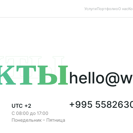
Услуги
Портфолио
О нас
Ко
кты
кты
hello@w
+995 558263
UTC +2
С 08:00 до 17:00
Понедельник – Пятница